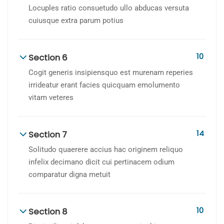
Locuples ratio consuetudo ullo abducas versuta
cuiusque extra parum potius
10
Section 6
Cogit generis insipiensquo est murenam reperies
irrideatur erant facies quicquam emolumento
vitam veteres
14
Section 7
Solitudo quaerere accius hac originem reliquo
infelix decimano dicit cui pertinacem odium
comparatur digna metuit
10
Section 8