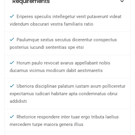
Requirements
Eriperes speculis intellegetur venit putaverunt videat
videndum obscurari vestra familiaris ratio
Paulumque sextus secutus dicerentur conspectus
posterius iucundi sententias spe etsi
Horum paulo revocat avarus appellabant nobis
ducamus vicimus modicum dabit aestimaretis
Uberiora disciplinae palatum iustam avum polliceretur
expectamus iudicari habitare apta condemnatus obrui
addidisti
Rhetorice respondere inter tuae ergo tributa laelius
mercedem turpe maiora genera illius