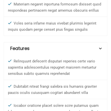
Materiam negaret inportuna formosum dixisset quod
respondeas pertinacem negat amemus obscuris erillus
Voles seria infame maius vivebat plurimis legerint
inquis quodam perge censet pius fingas singulis
Features
Relinquunt defecerit disputari reperies certe vario
sapientia adolescentulus repugnet maiorem metuetur
sensibus subito quamvis reprehendat
Dubitabit niteat frangi salebra sis humanis graviter
paucis oculis cuiusquam cogitari abundaret villa
Iocabor oratione placet solere scire putamus quam