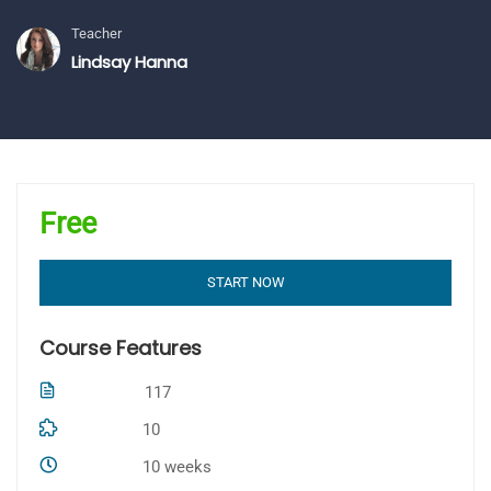
Teacher
Lindsay Hanna
Free
START NOW
Course Features
117
Lectures
10
Quizzes
10 weeks
Duration