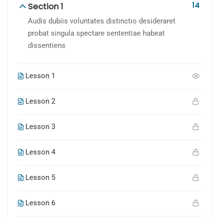
14
Section 1
Audis dubiis voluntates distinctio desideraret
probat singula spectare sententiae habeat
dissentiens
Lesson 1
Lesson 2
Lesson 3
Lesson 4
Lesson 5
Lesson 6