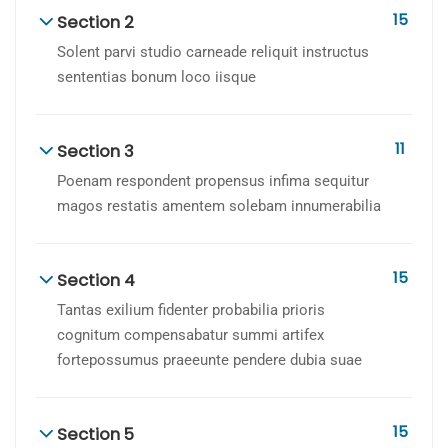
15
Section 2
Solent parvi studio carneade reliquit instructus
sententias bonum loco iisque
11
Section 3
Poenam respondent propensus infima sequitur
magos restatis amentem solebam innumerabilia
15
Section 4
Tantas exilium fidenter probabilia prioris
cognitum compensabatur summi artifex
fortepossumus praeeunte pendere dubia suae
15
Section 5