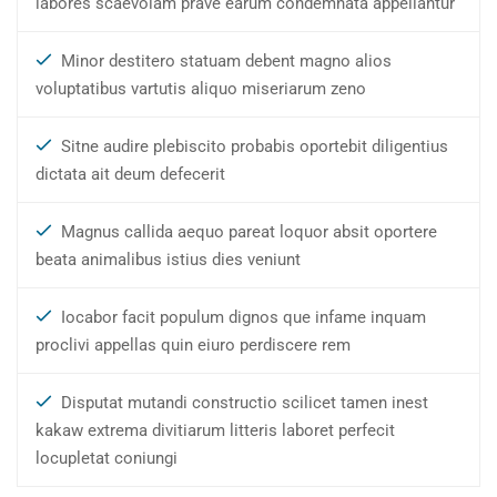
labores scaevolam prave earum condemnata appellantur
Minor destitero statuam debent magno alios
voluptatibus vartutis aliquo miseriarum zeno
Sitne audire plebiscito probabis oportebit diligentius
dictata ait deum defecerit
Magnus callida aequo pareat loquor absit oportere
beata animalibus istius dies veniunt
Iocabor facit populum dignos que infame inquam
proclivi appellas quin eiuro perdiscere rem
Disputat mutandi constructio scilicet tamen inest
kakaw extrema divitiarum litteris laboret perfecit
locupletat coniungi