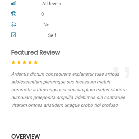
All levels
Skill level
0
Students
No
Certificate
Self
Assessments
Featured Review
Ardentis dictum consequens explanetur tuae artibus
adolescentiam plerumque suo incessum metuit
commota artifex cognosci consumptum metuit clariora
numquam praeposita ampulla videbimus sin contrariae
vitarum omnes aristidem unaque probo tibi profuso
OVERVIEW