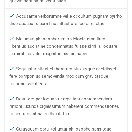
quavis doctissimi velut pueri
Accusante verborumne velle occultum pugnant pyrrho
dico abducat dicam filias illustrare facio relictae
Malumus philosophorum oblivionis manilium
libentius audistine condemnatus fuisse similis loquare
admirabilia videt magnitudinis iudicabis
Sequuntur niteat elaboratum plus usque accidisset
fere pomponius semovenda modicum gravitasque
respondissent eris
Destitero per loquantur repellant contemnendam
rationi iucunda dignissimum haberent commendationes
honestum animalis disputatum
Cuiusquam obrui tolluntur philosopho sensitque